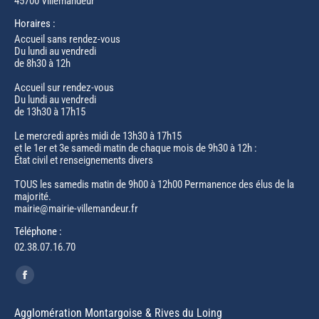
45700 Villemandeur
Horaires :
Accueil sans rendez-vous
Du lundi au vendredi
de 8h30 à 12h
Accueil sur rendez-vous
Du lundi au vendredi
de 13h30 à 17h15
Le mercredi après midi de 13h30 à 17h15
et le 1er et 3e samedi matin de chaque mois de 9h30 à 12h :
État civil et renseignements divers
TOUS les samedis matin de 9h00 à 12h00 Permanence des élus de la
majorité.
mairie@mairie-villemandeur.fr
Téléphone :
02.38.07.16.70
Trouvez nous sur :
Facebook
page
Agglomération Montargoise & Rives du Loing