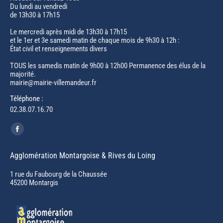
Du lundi au vendredi
de 13h30 à 17h15
Le mercredi après midi de 13h30 à 17h15
et le 1er et 3e samedi matin de chaque mois de 9h30 à 12h :
État civil et renseignements divers
TOUS les samedis matin de 9h00 à 12h00 Permanence des élus de la
majorité.
mairie@mairie-villemandeur.fr
Téléphone :
02.38.07.16.70
Trouvez nous sur :
Facebook
page
Agglomération Montargoise & Rives du Loing
opens
in
1 rue du Faubourg de la Chaussée
45200 Montargis
new
window