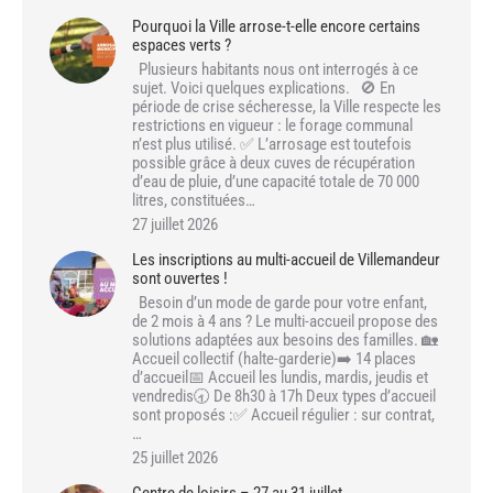
Pourquoi la Ville arrose-t-elle encore certains
espaces verts ?
Plusieurs habitants nous ont interrogés à ce
sujet. Voici quelques explications. 🚫 En
période de crise sécheresse, la Ville respecte les
restrictions en vigueur : le forage communal
n’est plus utilisé. ✅ L’arrosage est toutefois
possible grâce à deux cuves de récupération
d’eau de pluie, d’une capacité totale de 70 000
litres, constituées…
27 juillet 2026
Les inscriptions au multi-accueil de Villemandeur
sont ouvertes !
Besoin d’un mode de garde pour votre enfant,
de 2 mois à 4 ans ? Le multi-accueil propose des
solutions adaptées aux besoins des familles. 🏡
Accueil collectif (halte-garderie)➡️ 14 places
d’accueil📅 Accueil les lundis, mardis, jeudis et
vendredis🕣 De 8h30 à 17h Deux types d’accueil
sont proposés :✅ Accueil régulier : sur contrat,
…
25 juillet 2026
Centre de loisirs – 27 au 31 juillet