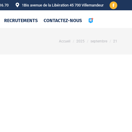
16.70
1Bis avenue de la Libération 45 700 Villemandeur
Facebook
page
RECRUTEMENTS
CONTACTEZ-NOUS
opens
in
new
Vous êtes ici :
Accueil
2025
septembre
21
window