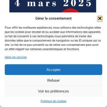
Gérer le consentement
Pour offrir les meilleures expériences, nous utilisons des technologies telles
que les cookies pour stocker et/ou accéder aux informations des appareils.
Le fait de consentir à ces technologies nous permettra de traiter des
données telles que le comportement de navigation ou les ID uniques sur ce
site. Le fait de ne pas consentir ou de retirer son consentement peut avoir
Conseil Municipal – 4 mars 2025
un effet négatif sur certaines caractéristiques et fonctions.
Information
,
Municipalité
Par
PERRIER
24 février 2025
Gérer les services
Accepter
Refuser
Voir les préférences
©2021 MAIRIE de VILLEMANDEUR tous droits réservés.
Politique de cookies