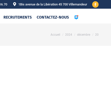
16.70
1Bis avenue de la Libération 45 700 Villemandeur
Facebook
page
RECRUTEMENTS
CONTACTEZ-NOUS
opens
in
new
Vous êtes ici :
Accueil
2024
décembre
20
window