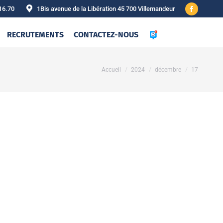
16.70
1Bis avenue de la Libération 45 700 Villemandeur
Facebook
page
RECRUTEMENTS
CONTACTEZ-NOUS
opens
in
new
Vous êtes ici :
Accueil
2024
décembre
17
window