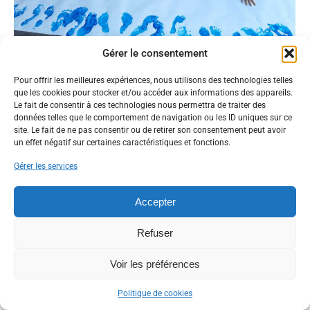
Gérer le consentement
1ere semaine au centre aéré d’Août
Pour offrir les meilleures expériences, nous utilisons des technologies telles
Actualités
,
Jeunesse
,
Municipalité
Par
Fanny Gannat
10 août 2022
que les cookies pour stocker et/ou accéder aux informations des appareils.
Le fait de consentir à ces technologies nous permettra de traiter des
Nouvelles équipes pour notre centre de loisirs mais
données telles que le comportement de navigation ou les ID uniques sur ce
toujours autant de bonne humeur ! Les enfants vont
site. Le fait de ne pas consentir ou de retirer son consentement peut avoir
voyager en ce mois d’août avec diverses escales prévues.
un effet négatif sur certaines caractéristiques et fonctions.
et bien sûr des sorties (piscines, accrobranche, laser
game…) il y en aura pour tous les gouts.
Gérer les services
Accepter
Refuser
Voir les préférences
©2021 MAIRIE de VILLEMANDEUR tous droits réservés.
Politique de cookies