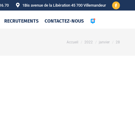
16.70
1Bis avenue de la Libération 45 700 Villemandeur
Facebook
page
RECRUTEMENTS
CONTACTEZ-NOUS
opens
in
new
Vous êtes ici :
Accueil
2022
janvier
28
window