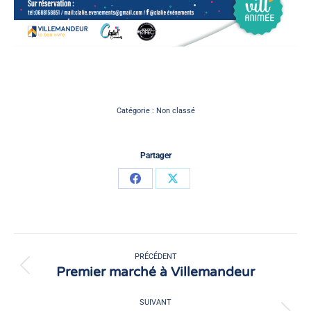
Catégorie :
Non classé
Partager
Partager
Partager
sur
sur
Facebook
X
Navigation
article
PRÉCÉDENT
Premier marché à Villemandeur
Article
précédent
:
SUIVANT