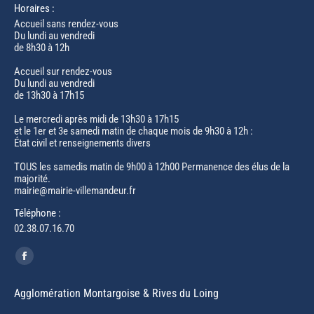
Horaires :
Accueil sans rendez-vous
Du lundi au vendredi
de 8h30 à 12h
Accueil sur rendez-vous
Du lundi au vendredi
de 13h30 à 17h15
Le mercredi après midi de 13h30 à 17h15
et le 1er et 3e samedi matin de chaque mois de 9h30 à 12h :
État civil et renseignements divers
TOUS les samedis matin de 9h00 à 12h00 Permanence des élus de la
majorité.
mairie@mairie-villemandeur.fr
Téléphone :
02.38.07.16.70
Trouvez nous sur :
Facebook
page
Agglomération Montargoise & Rives du Loing
opens