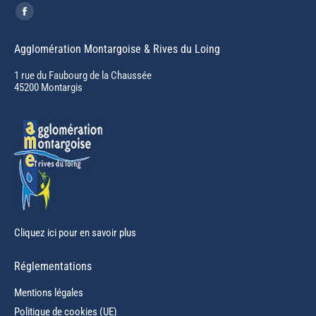
Trouvez nous sur :
Facebook
page
Agglomération Montargoise & Rives du Loing
opens
in
1 rue du Faubourg de la Chaussée
45200 Montargis
new
window
Cliquez ici pour en savoir plus
Réglementations
Mentions légales
Politique de cookies (UE)