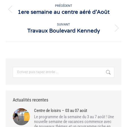
article
PRÉCÉDENT
1ere semaine au centre aéré d’Août
Article
précédent
:
SUIVANT
Travaux Boulevard Kennedy
Article
suivant
:
Recherche
:
Actualités recentes
Centre de loisirs – 03 au 07 août
Le programme de la semaine du 3 au 7 août ! Une
nouvelle semaine de vacances commence avec
de nouveaux thèmes et un programme riche en