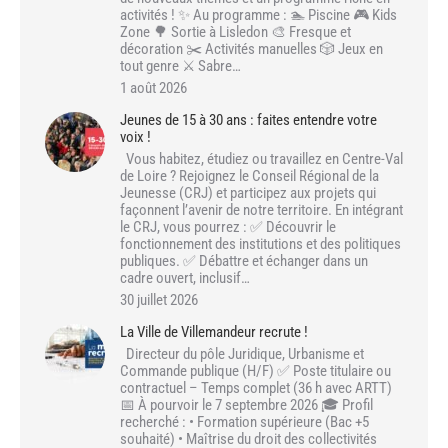
activités ! ✨ Au programme : 🏊 Piscine 🎮 Kids
Zone 🌳 Sortie à Lisledon 🎨 Fresque et
décoration ✂️ Activités manuelles 🎲 Jeux en
tout genre ⚔️ Sabre…
1 août 2026
Jeunes de 15 à 30 ans : faites entendre votre
voix !
Vous habitez, étudiez ou travaillez en Centre-Val
de Loire ? Rejoignez le Conseil Régional de la
Jeunesse (CRJ) et participez aux projets qui
façonnent l’avenir de notre territoire. En intégrant
le CRJ, vous pourrez : ✅ Découvrir le
fonctionnement des institutions et des politiques
publiques. ✅ Débattre et échanger dans un
cadre ouvert, inclusif…
30 juillet 2026
La Ville de Villemandeur recrute !
Directeur du pôle Juridique, Urbanisme et
Commande publique (H/F) ✅ Poste titulaire ou
contractuel – Temps complet (36 h avec ARTT)
📅 À pourvoir le 7 septembre 2026 🎓 Profil
recherché : • Formation supérieure (Bac +5
souhaité) • Maîtrise du droit des collectivités