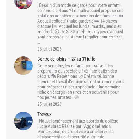
Besoin d’un mode de garde pour votre enfant,
de 2 mois à 4 ans ? Le multi-accueil propose des
solutions adaptées aux besoins des familles. 🏡
Accueil collectif (halte-garderie)➡️ 14 places
d’accueil📅 Accueil les lundis, mardis, jeudis et
vendredis🕣 De 8h30 à 17h Deux types d’accueil
sont proposés :✅ Accueil régulier : sur contrat,
…
25 juillet 2026
Centre de loisirs – 27 au 31 juillet
Cette semaine, les enfants poursuivent les
préparatifs du spectacle ! 🎨 Fabrication des
décors 🎭 Répétitions 🤝 Créativité, bonne
humeur et travail d’équipe seront au rendez-vous
pour préparer un beau spectacle. Une semaine
riche en énergie, en rires et en souvenirs pour
nos jeunes artistes ! 🌞
25 juillet 2026
Travaux
Nouvel aménagement aux abords du collège
Lucie Aubrac Réalisé par l’Agglomération
Montargoise, ce projet vise à améliorer les
déplacements et la sécurité autour de