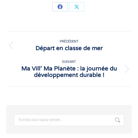
Partager
Partager
sur
sur
Facebook
X
Navigation
article
PRÉCÉDENT
Départ en classe de mer
Article
précédent
:
SUIVANT
Ma Vill’ Ma Planète : la journée du
Article
développement durable !
suivant
:
Recherche
: