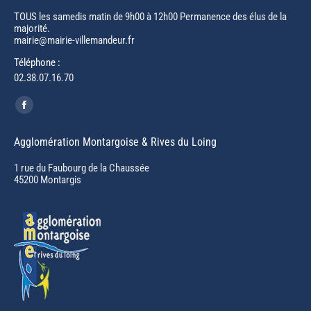
TOUS les samedis matin de 9h00 à 12h00 Permanence des élus de la
majorité.
mairie@mairie-villemandeur.fr
Téléphone :
02.38.07.16.70
Trouvez nous sur :
Facebook
page
Agglomération Montargoise & Rives du Loing
opens
in
1 rue du Faubourg de la Chaussée
45200 Montargis
new
window