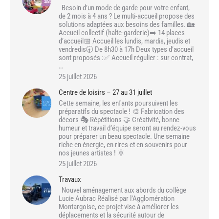
Besoin d’un mode de garde pour votre enfant,
de 2 mois à 4 ans ? Le multi-accueil propose des
solutions adaptées aux besoins des familles. 🏡
Accueil collectif (halte-garderie)➡️ 14 places
d’accueil📅 Accueil les lundis, mardis, jeudis et
vendredis🕣 De 8h30 à 17h Deux types d’accueil
sont proposés :✅ Accueil régulier : sur contrat,
…
25 juillet 2026
Centre de loisirs – 27 au 31 juillet
Cette semaine, les enfants poursuivent les
préparatifs du spectacle ! 🎨 Fabrication des
décors 🎭 Répétitions 🤝 Créativité, bonne
humeur et travail d’équipe seront au rendez-vous
pour préparer un beau spectacle. Une semaine
riche en énergie, en rires et en souvenirs pour
nos jeunes artistes ! 🌞
25 juillet 2026
Travaux
Nouvel aménagement aux abords du collège
Lucie Aubrac Réalisé par l’Agglomération
Montargoise, ce projet vise à améliorer les
déplacements et la sécurité autour de