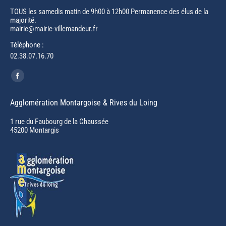
TOUS les samedis matin de 9h00 à 12h00 Permanence des élus de la
majorité.
mairie@mairie-villemandeur.fr
Téléphone :
02.38.07.16.70
Trouvez nous sur :
Facebook
page
Agglomération Montargoise & Rives du Loing
opens
in
1 rue du Faubourg de la Chaussée
45200 Montargis
new
window