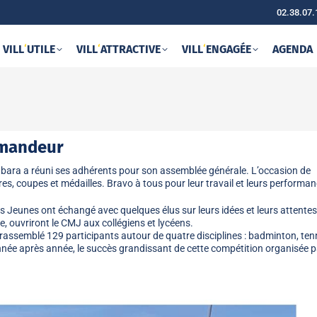
02.38.07.
VILL
‘
UTILE
VILL
‘
ATTRACTIVE
VILL
‘
ENGAGÉE
AGENDA
emandeur
hanbara a réuni ses adhérents pour son assemblée générale. L’occasion de
res, coupes et médailles. Bravo à tous pour leur travail et leurs performa
 Jeunes ont échangé avec quelques élus sur leurs idées et leurs attentes
 ouvriront le CMJ aux collégiens et lycéens.
 rassemblé 129 participants autour de quatre disciplines : badminton, ten
 année après année, le succès grandissant de cette compétition organisée p