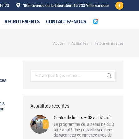
16.70
1Bis avenue de la Libération 45 700 Villemandeur
Facebook
page
RECRUTEMENTS
CONTACTEZ-NOUS
opens
in
new
Vous êtes ici :
Accueil
Actualités
Retour en images
window
Recherche
:
nces
nis
Actualités recentes
ar
Centre de loisirs – 03 au 07 août
Le programme de la semaine du 3
au 7 août ! Une nouvelle semaine
de vacances commence avec de