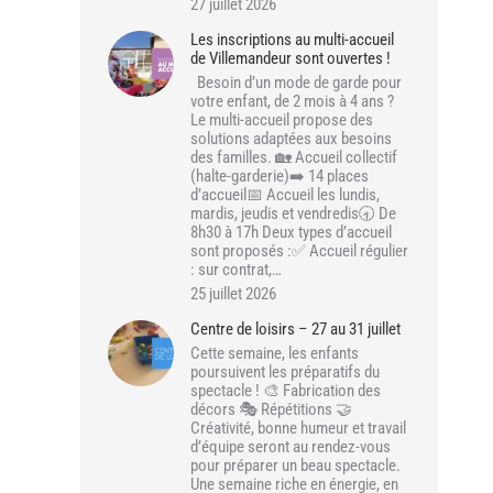
27 juillet 2026
Les inscriptions au multi-accueil
de Villemandeur sont ouvertes !
Besoin d’un mode de garde pour
votre enfant, de 2 mois à 4 ans ?
Le multi-accueil propose des
solutions adaptées aux besoins
des familles. 🏡 Accueil collectif
(halte-garderie)➡️ 14 places
d’accueil📅 Accueil les lundis,
mardis, jeudis et vendredis🕣 De
8h30 à 17h Deux types d’accueil
sont proposés :✅ Accueil régulier
: sur contrat,…
25 juillet 2026
Centre de loisirs – 27 au 31 juillet
Cette semaine, les enfants
poursuivent les préparatifs du
spectacle ! 🎨 Fabrication des
décors 🎭 Répétitions 🤝
Créativité, bonne humeur et travail
d’équipe seront au rendez-vous
pour préparer un beau spectacle.
Une semaine riche en énergie, en