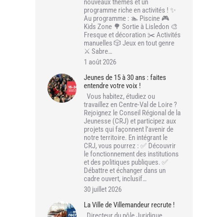
nouveaux thèmes et un
programme riche en activités ! ✨
Au programme : 🏊 Piscine 🎮
Kids Zone 🌳 Sortie à Lisledon 🎨
Fresque et décoration ✂️ Activités
manuelles 🎲 Jeux en tout genre
⚔️ Sabre…
1 août 2026
Jeunes de 15 à 30 ans : faites
entendre votre voix !
Vous habitez, étudiez ou
travaillez en Centre-Val de Loire ?
Rejoignez le Conseil Régional de la
Jeunesse (CRJ) et participez aux
projets qui façonnent l’avenir de
notre territoire. En intégrant le
CRJ, vous pourrez : ✅ Découvrir
le fonctionnement des institutions
et des politiques publiques. ✅
Débattre et échanger dans un
cadre ouvert, inclusif…
30 juillet 2026
La Ville de Villemandeur recrute !
Directeur du pôle Juridique,