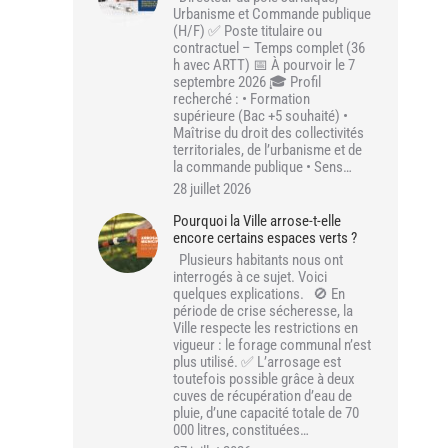
Urbanisme et Commande publique
(H/F) ✅ Poste titulaire ou
contractuel – Temps complet (36
h avec ARTT) 📅 À pourvoir le 7
septembre 2026 🎓 Profil
recherché : • Formation
supérieure (Bac +5 souhaité) •
Maîtrise du droit des collectivités
territoriales, de l’urbanisme et de
la commande publique • Sens…
28 juillet 2026
Pourquoi la Ville arrose-t-elle
encore certains espaces verts ?
Plusieurs habitants nous ont
interrogés à ce sujet. Voici
quelques explications. 🚫 En
période de crise sécheresse, la
Ville respecte les restrictions en
vigueur : le forage communal n’est
plus utilisé. ✅ L’arrosage est
toutefois possible grâce à deux
cuves de récupération d’eau de
pluie, d’une capacité totale de 70
000 litres, constituées…