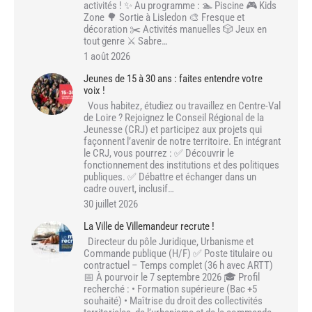
activités ! ✨ Au programme : 🏊 Piscine 🎮 Kids
Zone 🌳 Sortie à Lisledon 🎨 Fresque et
décoration ✂️ Activités manuelles 🎲 Jeux en
tout genre ⚔️ Sabre…
1 août 2026
Jeunes de 15 à 30 ans : faites entendre votre
voix !
Vous habitez, étudiez ou travaillez en Centre-Val
de Loire ? Rejoignez le Conseil Régional de la
Jeunesse (CRJ) et participez aux projets qui
façonnent l’avenir de notre territoire. En intégrant
le CRJ, vous pourrez : ✅ Découvrir le
fonctionnement des institutions et des politiques
publiques. ✅ Débattre et échanger dans un
cadre ouvert, inclusif…
30 juillet 2026
La Ville de Villemandeur recrute !
Directeur du pôle Juridique, Urbanisme et
Commande publique (H/F) ✅ Poste titulaire ou
contractuel – Temps complet (36 h avec ARTT)
📅 À pourvoir le 7 septembre 2026 🎓 Profil
recherché : • Formation supérieure (Bac +5
souhaité) • Maîtrise du droit des collectivités