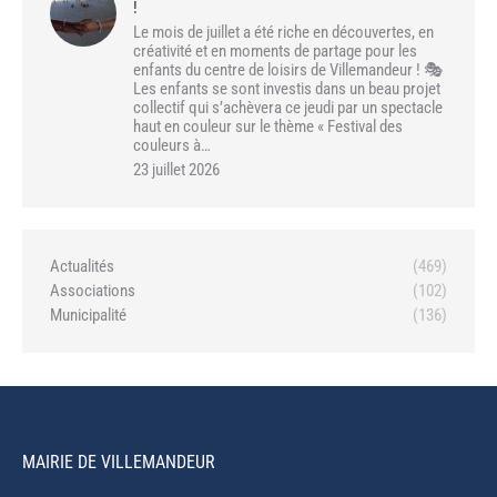
!
Le mois de juillet a été riche en découvertes, en
créativité et en moments de partage pour les
enfants du centre de loisirs de Villemandeur ! 🎭
Les enfants se sont investis dans un beau projet
collectif qui s’achèvera ce jeudi par un spectacle
haut en couleur sur le thème « Festival des
couleurs à…
23 juillet 2026
Actualités
(469)
Associations
(102)
Municipalité
(136)
MAIRIE DE VILLEMANDEUR