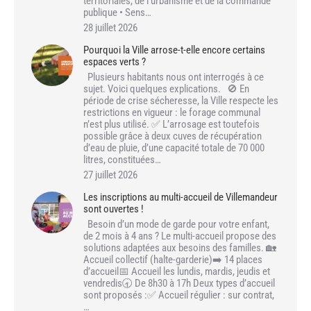
territoriales, de l’urbanisme et de la commande
publique • Sens…
28 juillet 2026
Pourquoi la Ville arrose-t-elle encore certains
espaces verts ?
Plusieurs habitants nous ont interrogés à ce
sujet. Voici quelques explications. 🚫 En
période de crise sécheresse, la Ville respecte les
restrictions en vigueur : le forage communal
n’est plus utilisé. ✅ L’arrosage est toutefois
possible grâce à deux cuves de récupération
d’eau de pluie, d’une capacité totale de 70 000
litres, constituées…
27 juillet 2026
Les inscriptions au multi-accueil de Villemandeur
sont ouvertes !
Besoin d’un mode de garde pour votre enfant,
de 2 mois à 4 ans ? Le multi-accueil propose des
solutions adaptées aux besoins des familles. 🏡
Accueil collectif (halte-garderie)➡️ 14 places
d’accueil📅 Accueil les lundis, mardis, jeudis et
vendredis🕣 De 8h30 à 17h Deux types d’accueil
sont proposés :✅ Accueil régulier : sur contrat,
…