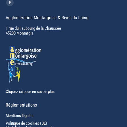
Trouvez nous sur :
Facebook
page
Agglomération Montargoise & Rives du Loing
opens
in
1 rue du Faubourg de la Chaussée
45200 Montargis
new
window
Cliquez ici pour en savoir plus
Réglementations
Mentions légales
Politique de cookies (UE)