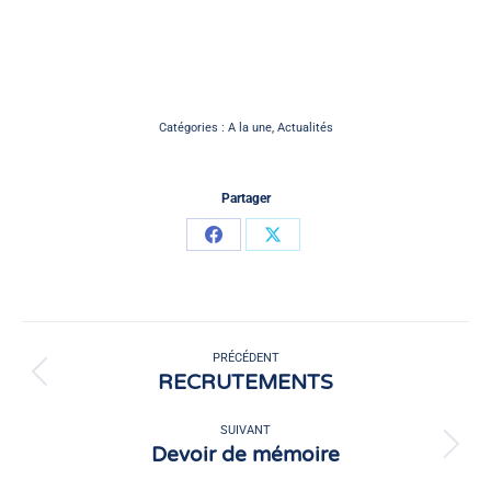
Catégories :
A la une
,
Actualités
Partager
Partager
Partager
sur
sur
Facebook
X
Navigation
article
PRÉCÉDENT
RECRUTEMENTS
Article
précédent
:
SUIVANT
Devoir de mémoire
Article
suivant