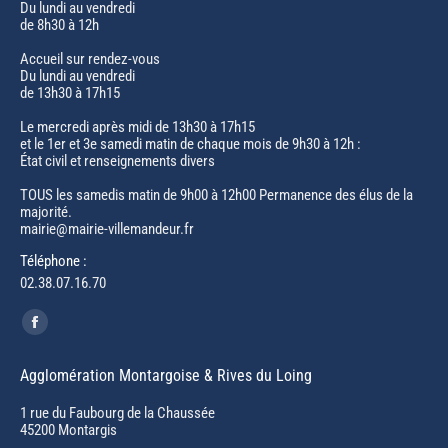
Du lundi au vendredi
de 8h30 à 12h
Accueil sur rendez-vous
Du lundi au vendredi
de 13h30 à 17h15
Le mercredi après midi de 13h30 à 17h15
et le 1er et 3e samedi matin de chaque mois de 9h30 à 12h :
État civil et renseignements divers
TOUS les samedis matin de 9h00 à 12h00 Permanence des élus de la
majorité.
mairie@mairie-villemandeur.fr
Téléphone :
02.38.07.16.70
Trouvez nous sur :
Facebook
page
Agglomération Montargoise & Rives du Loing
opens
in
1 rue du Faubourg de la Chaussée
45200 Montargis
new