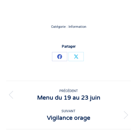
Catégorie :
Information
Partager
Partager
Partager
sur
sur
Facebook
X
Navigation
article
PRÉCÉDENT
Menu du 19 au 23 juin
Article
précédent
:
SUIVANT
Vigilance orage
Article
suivant
: