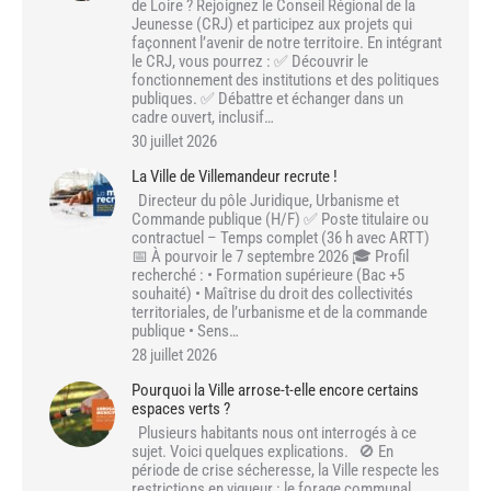
de Loire ? Rejoignez le Conseil Régional de la
Jeunesse (CRJ) et participez aux projets qui
façonnent l’avenir de notre territoire. En intégrant
le CRJ, vous pourrez : ✅ Découvrir le
fonctionnement des institutions et des politiques
publiques. ✅ Débattre et échanger dans un
cadre ouvert, inclusif…
30 juillet 2026
La Ville de Villemandeur recrute !
Directeur du pôle Juridique, Urbanisme et
Commande publique (H/F) ✅ Poste titulaire ou
contractuel – Temps complet (36 h avec ARTT)
📅 À pourvoir le 7 septembre 2026 🎓 Profil
recherché : • Formation supérieure (Bac +5
souhaité) • Maîtrise du droit des collectivités
territoriales, de l’urbanisme et de la commande
publique • Sens…
28 juillet 2026
Pourquoi la Ville arrose-t-elle encore certains
espaces verts ?
Plusieurs habitants nous ont interrogés à ce
sujet. Voici quelques explications. 🚫 En
période de crise sécheresse, la Ville respecte les
restrictions en vigueur : le forage communal