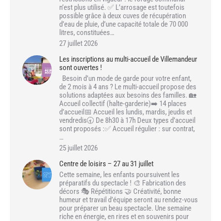
n’est plus utilisé. ✅ L’arrosage est toutefois
possible grâce à deux cuves de récupération
d’eau de pluie, d’une capacité totale de 70 000
litres, constituées…
27 juillet 2026
Les inscriptions au multi-accueil de Villemandeur
sont ouvertes !
Besoin d’un mode de garde pour votre enfant,
de 2 mois à 4 ans ? Le multi-accueil propose des
solutions adaptées aux besoins des familles. 🏡
Accueil collectif (halte-garderie)➡️ 14 places
d’accueil📅 Accueil les lundis, mardis, jeudis et
vendredis🕣 De 8h30 à 17h Deux types d’accueil
sont proposés :✅ Accueil régulier : sur contrat,
…
25 juillet 2026
Centre de loisirs – 27 au 31 juillet
Cette semaine, les enfants poursuivent les
préparatifs du spectacle ! 🎨 Fabrication des
décors 🎭 Répétitions 🤝 Créativité, bonne
humeur et travail d’équipe seront au rendez-vous
pour préparer un beau spectacle. Une semaine
riche en énergie, en rires et en souvenirs pour