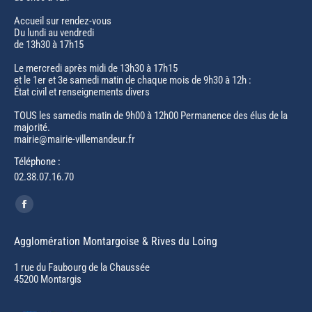
Accueil sur rendez-vous
Du lundi au vendredi
de 13h30 à 17h15
Le mercredi après midi de 13h30 à 17h15
et le 1er et 3e samedi matin de chaque mois de 9h30 à 12h :
État civil et renseignements divers
TOUS les samedis matin de 9h00 à 12h00 Permanence des élus de la
majorité.
mairie@mairie-villemandeur.fr
Téléphone :
02.38.07.16.70
Trouvez nous sur :
Facebook
page
Agglomération Montargoise & Rives du Loing
opens
in
1 rue du Faubourg de la Chaussée
45200 Montargis
new
window