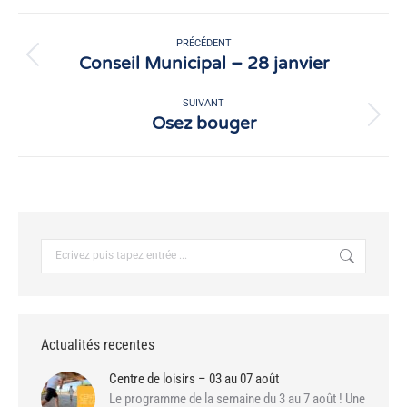
Facebook
X
Navigation
article
PRÉCÉDENT
Conseil Municipal – 28 janvier
Article
précédent
:
SUIVANT
Osez bouger
Article
suivant
:
Recherche
:
Actualités recentes
Centre de loisirs – 03 au 07 août
Le programme de la semaine du 3 au 7 août ! Une