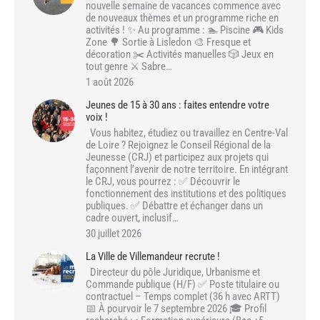
nouvelle semaine de vacances commence avec
de nouveaux thèmes et un programme riche en
activités ! ✨ Au programme : 🏊 Piscine 🎮 Kids
Zone 🌳 Sortie à Lisledon 🎨 Fresque et
décoration ✂️ Activités manuelles 🎲 Jeux en
tout genre ⚔️ Sabre…
1 août 2026
Jeunes de 15 à 30 ans : faites entendre votre
voix !
Vous habitez, étudiez ou travaillez en Centre-Val
de Loire ? Rejoignez le Conseil Régional de la
Jeunesse (CRJ) et participez aux projets qui
façonnent l’avenir de notre territoire. En intégrant
le CRJ, vous pourrez : ✅ Découvrir le
fonctionnement des institutions et des politiques
publiques. ✅ Débattre et échanger dans un
cadre ouvert, inclusif…
30 juillet 2026
La Ville de Villemandeur recrute !
Directeur du pôle Juridique, Urbanisme et
Commande publique (H/F) ✅ Poste titulaire ou
contractuel – Temps complet (36 h avec ARTT)
📅 À pourvoir le 7 septembre 2026 🎓 Profil