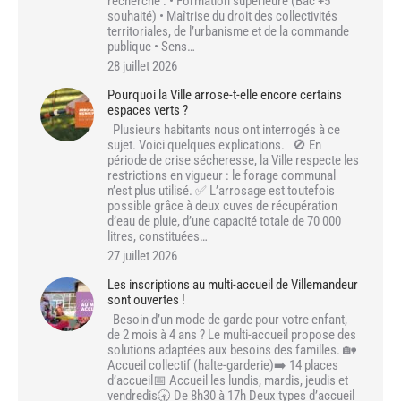
recherché : • Formation supérieure (Bac +5
souhaité) • Maîtrise du droit des collectivités
territoriales, de l’urbanisme et de la commande
publique • Sens…
28 juillet 2026
Pourquoi la Ville arrose-t-elle encore certains
espaces verts ?
Plusieurs habitants nous ont interrogés à ce
sujet. Voici quelques explications. 🚫 En
période de crise sécheresse, la Ville respecte les
restrictions en vigueur : le forage communal
n’est plus utilisé. ✅ L’arrosage est toutefois
possible grâce à deux cuves de récupération
d’eau de pluie, d’une capacité totale de 70 000
litres, constituées…
27 juillet 2026
Les inscriptions au multi-accueil de Villemandeur
sont ouvertes !
Besoin d’un mode de garde pour votre enfant,
de 2 mois à 4 ans ? Le multi-accueil propose des
solutions adaptées aux besoins des familles. 🏡
Accueil collectif (halte-garderie)➡️ 14 places
d’accueil📅 Accueil les lundis, mardis, jeudis et
vendredis🕣 De 8h30 à 17h Deux types d’accueil