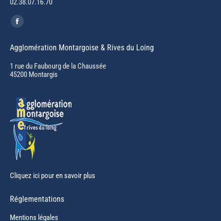
02.38.07.16.70
Trouvez nous sur :
Facebook
page
Agglomération Montargoise & Rives du Loing
opens
in
1 rue du Faubourg de la Chaussée
45200 Montargis
new
window
Cliquez ici pour en savoir plus
Réglementations
Mentions légales