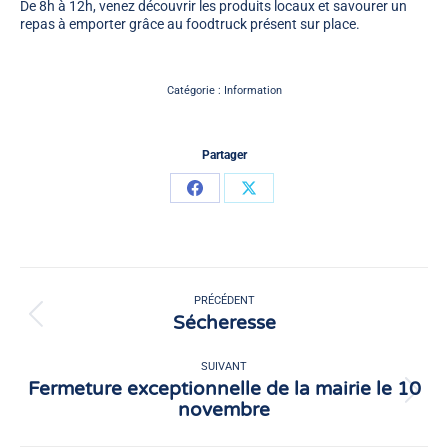
De 8h à 12h
, venez découvrir les
produits locaux
et savourer un
repas à emporter
grâce au foodtruck présent sur place.
Catégorie :
Information
Partager
Partager
Partager
sur
sur
Facebook
X
Navigation
article
PRÉCÉDENT
Sécheresse
Article
précédent
:
SUIVANT
Fermeture exceptionnelle de la mairie le 10
Article
novembre
suivant
: