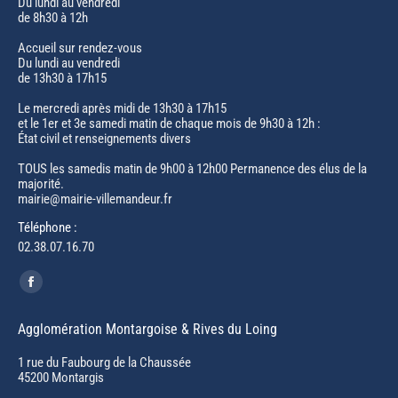
Du lundi au vendredi
de 8h30 à 12h
Accueil sur rendez-vous
Du lundi au vendredi
de 13h30 à 17h15
Le mercredi après midi de 13h30 à 17h15
et le 1er et 3e samedi matin de chaque mois de 9h30 à 12h :
État civil et renseignements divers
TOUS les samedis matin de 9h00 à 12h00 Permanence des élus de la
majorité.
mairie@mairie-villemandeur.fr
Téléphone :
02.38.07.16.70
Trouvez nous sur :
Facebook
page
Agglomération Montargoise & Rives du Loing
opens
in
1 rue du Faubourg de la Chaussée
45200 Montargis
new