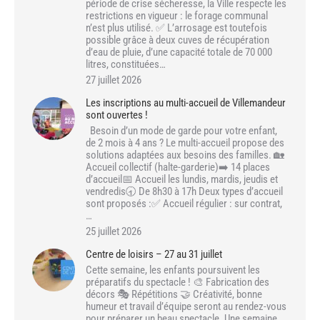
période de crise sécheresse, la Ville respecte les
restrictions en vigueur : le forage communal
n’est plus utilisé. ✅ L’arrosage est toutefois
possible grâce à deux cuves de récupération
d’eau de pluie, d’une capacité totale de 70 000
litres, constituées…
27 juillet 2026
Les inscriptions au multi-accueil de Villemandeur
sont ouvertes !
Besoin d’un mode de garde pour votre enfant,
de 2 mois à 4 ans ? Le multi-accueil propose des
solutions adaptées aux besoins des familles. 🏡
Accueil collectif (halte-garderie)➡️ 14 places
d’accueil📅 Accueil les lundis, mardis, jeudis et
vendredis🕣 De 8h30 à 17h Deux types d’accueil
sont proposés :✅ Accueil régulier : sur contrat,
…
25 juillet 2026
Centre de loisirs – 27 au 31 juillet
Cette semaine, les enfants poursuivent les
préparatifs du spectacle ! 🎨 Fabrication des
décors 🎭 Répétitions 🤝 Créativité, bonne
humeur et travail d’équipe seront au rendez-vous
pour préparer un beau spectacle. Une semaine