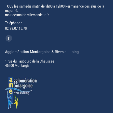
TOUS les samedis matin de 9h00 à 12h00 Permanence des élus de la
majorité.
mairie@mairie-villemandeur.fr
Téléphone :
02.38.07.16.70
Trouvez nous sur :
Facebook
page
Agglomération Montargoise & Rives du Loing
opens
in
1 rue du Faubourg de la Chaussée
45200 Montargis
new
window