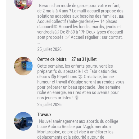
Besoin d’un mode de garde pour votre enfant,
de 2 mois à 4 ans ? Le multi-accueil propose des
solutions adaptées aux besoins des familles. 🏡
Accueil collectif (halte-garderie)➡️ 14 places
d’accueil📅 Accueil les lundis, mardis, jeudis et
vendredis🕣 De 8h30 à 17h Deux types d’accueil
sont proposés :✅ Accueil régulier : sur contrat,
…
25 juillet 2026
Centre de loisirs – 27 au 31 juillet
Cette semaine, les enfants poursuivent les
préparatifs du spectacle ! 🎨 Fabrication des
décors 🎭 Répétitions 🤝 Créativité, bonne
humeur et travail d’équipe seront au rendez-vous
pour préparer un beau spectacle. Une semaine
riche en énergie, en rires et en souvenirs pour
nos jeunes artistes ! 🌞
25 juillet 2026
Travaux
Nouvel aménagement aux abords du collège
Lucie Aubrac Réalisé par l’Agglomération
Montargoise, ce projet vise à améliorer les
déplacements et la sécurité autour de