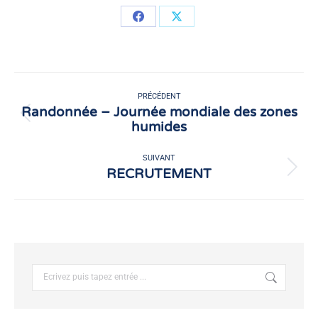
Partager
Partager
sur
sur
Facebook
X
Navigation
article
PRÉCÉDENT
Randonnée – Journée mondiale des zones
Article
humides
précédent
:
SUIVANT
RECRUTEMENT
Article
suivant
:
Recherche
: