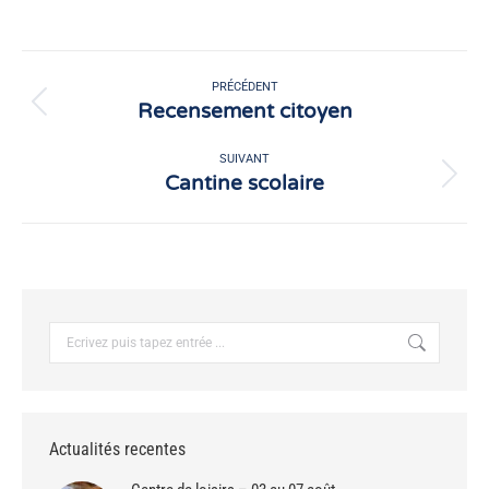
sur
sur
Facebook
X
Navigation
article
PRÉCÉDENT
Recensement citoyen
Article
précédent
:
SUIVANT
Cantine scolaire
Article
suivant
:
Recherche
:
Actualités recentes