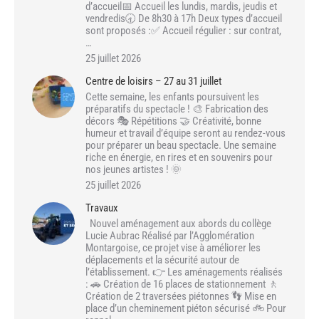
d’accueil📅 Accueil les lundis, mardis, jeudis et
vendredis🕣 De 8h30 à 17h Deux types d’accueil
sont proposés :✅ Accueil régulier : sur contrat,
…
25 juillet 2026
Centre de loisirs – 27 au 31 juillet
Cette semaine, les enfants poursuivent les
préparatifs du spectacle ! 🎨 Fabrication des
décors 🎭 Répétitions 🤝 Créativité, bonne
humeur et travail d’équipe seront au rendez-vous
pour préparer un beau spectacle. Une semaine
riche en énergie, en rires et en souvenirs pour
nos jeunes artistes ! 🌞
25 juillet 2026
Travaux
Nouvel aménagement aux abords du collège
Lucie Aubrac Réalisé par l’Agglomération
Montargoise, ce projet vise à améliorer les
déplacements et la sécurité autour de
l’établissement. 👉 Les aménagements réalisés
: 🚗 Création de 16 places de stationnement 🚶
Création de 2 traversées piétonnes 👣 Mise en
place d’un cheminement piéton sécurisé 🚲 Pour