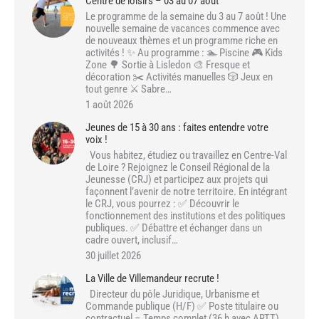
Centre de loisirs – 03 au 07 août
Le programme de la semaine du 3 au 7 août ! Une
nouvelle semaine de vacances commence avec
de nouveaux thèmes et un programme riche en
activités ! ✨ Au programme : 🏊 Piscine 🎮 Kids
Zone 🌳 Sortie à Lisledon 🎨 Fresque et
décoration ✂️ Activités manuelles 🎲 Jeux en
tout genre ⚔️ Sabre…
1 août 2026
Jeunes de 15 à 30 ans : faites entendre votre
voix !
Vous habitez, étudiez ou travaillez en Centre-Val
de Loire ? Rejoignez le Conseil Régional de la
Jeunesse (CRJ) et participez aux projets qui
façonnent l’avenir de notre territoire. En intégrant
le CRJ, vous pourrez : ✅ Découvrir le
fonctionnement des institutions et des politiques
publiques. ✅ Débattre et échanger dans un
cadre ouvert, inclusif…
30 juillet 2026
La Ville de Villemandeur recrute !
Directeur du pôle Juridique, Urbanisme et
Commande publique (H/F) ✅ Poste titulaire ou
contractuel – Temps complet (36 h avec ARTT)