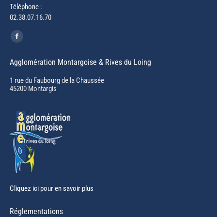
Téléphone :
02.38.07.16.70
Trouvez nous sur :
Facebook
page
Agglomération Montargoise & Rives du Loing
opens
in
1 rue du Faubourg de la Chaussée
45200 Montargis
new
window
Cliquez ici pour en savoir plus
Réglementations