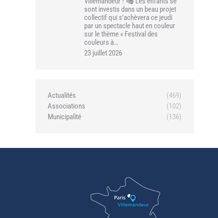
Villemandeur ! 🎭 Les enfants se
sont investis dans un beau projet
collectif qui s’achèvera ce jeudi
par un spectacle haut en couleur
sur le thème « Festival des
couleurs à…
23 juillet 2026
Actualités
(469)
Associations
(102)
Municipalité
(136)