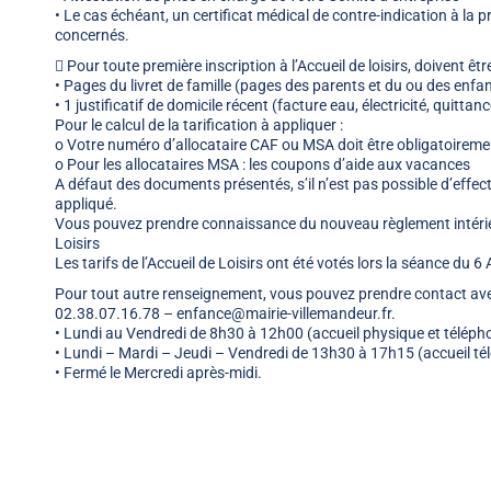
• Le cas échéant, un certificat médical de contre-indication à la 
concernés.
 Pour toute première inscription à l’Accueil de loisirs, doivent être
• Pages du livret de famille (pages des parents et du ou des enfan
• 1 justificatif de domicile récent (facture eau, électricité, quittan
Pour le calcul de la tarification à appliquer :
o Votre numéro d’allocataire CAF ou MSA doit être obligatoiremen
o Pour les allocataires MSA : les coupons d’aide aux vacances
A défaut des documents présentés, s’il n’est pas possible d’effect
appliqué.
Vous pouvez prendre connaissance du nouveau règlement intérieur
Loisirs
Les tarifs de l’Accueil de Loisirs ont été votés lors la séance du 6 
Pour tout autre renseignement, vous pouvez prendre contact avec
02.38.07.16.78 – enfance@mairie-villemandeur.fr.
• Lundi au Vendredi de 8h30 à 12h00 (accueil physique et téléph
• Lundi – Mardi – Jeudi – Vendredi de 13h30 à 17h15 (accueil t
• Fermé le Mercredi après-midi.