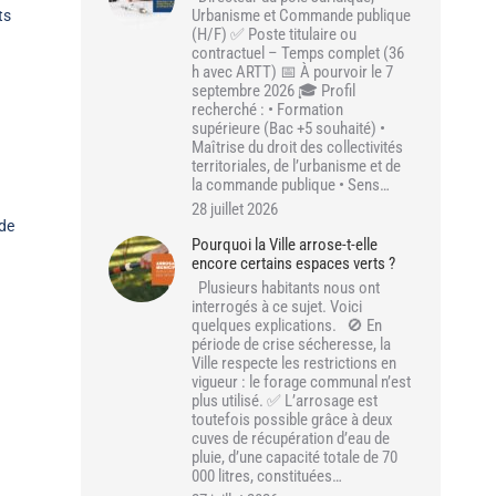
Urbanisme et Commande publique
ts
(H/F) ✅ Poste titulaire ou
contractuel – Temps complet (36
h avec ARTT) 📅 À pourvoir le 7
septembre 2026 🎓 Profil
recherché : • Formation
supérieure (Bac +5 souhaité) •
Maîtrise du droit des collectivités
territoriales, de l’urbanisme et de
la commande publique • Sens…
28 juillet 2026
 de
Pourquoi la Ville arrose-t-elle
encore certains espaces verts ?
Plusieurs habitants nous ont
interrogés à ce sujet. Voici
quelques explications. 🚫 En
période de crise sécheresse, la
Ville respecte les restrictions en
vigueur : le forage communal n’est
plus utilisé. ✅ L’arrosage est
toutefois possible grâce à deux
cuves de récupération d’eau de
pluie, d’une capacité totale de 70
000 litres, constituées…