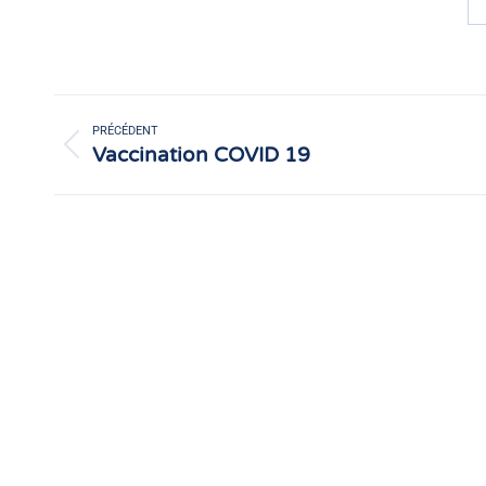
Navigation
article
PRÉCÉDENT
Vaccination COVID 19
Article
précédent
: