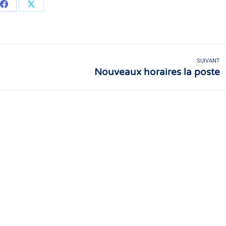
Partager
Partager
sur
sur
Facebook
X
SUIVANT
Nouveaux horaires la poste
Article
suivant
: