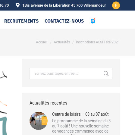
16.70
1Bis avenue de la Libération 45 700 Villemandeur
Facebook
page
RECRUTEMENTS
CONTACTEZ-NOUS
opens
in
new
Vous êtes ici :
Accueil
Actualités
Inscriptions ALSH été 2021
window
Recherche
:
Actualités recentes
Centre de loisirs – 03 au 07 août
Le programme de la semaine du 3
au 7 août ! Une nouvelle semaine
de vacances commence avec de