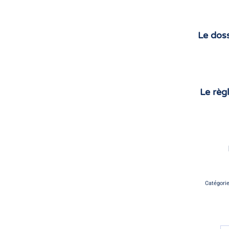
Le doss
Le règ
Catégori