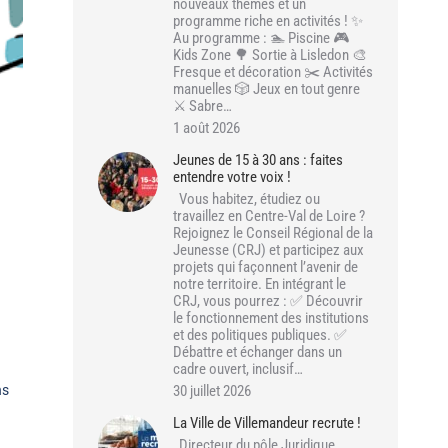
nouveaux thèmes et un
programme riche en activités ! ✨
Au programme : 🏊 Piscine 🎮
Kids Zone 🌳 Sortie à Lisledon 🎨
Fresque et décoration ✂️ Activités
manuelles 🎲 Jeux en tout genre
⚔️ Sabre…
1 août 2026
Jeunes de 15 à 30 ans : faites
entendre votre voix !
Vous habitez, étudiez ou
travaillez en Centre-Val de Loire ?
Rejoignez le Conseil Régional de la
Jeunesse (CRJ) et participez aux
projets qui façonnent l’avenir de
notre territoire. En intégrant le
CRJ, vous pourrez : ✅ Découvrir
le fonctionnement des institutions
et des politiques publiques. ✅
Débattre et échanger dans un
cadre ouvert, inclusif…
ns
30 juillet 2026
La Ville de Villemandeur recrute !
Directeur du pôle Juridique,