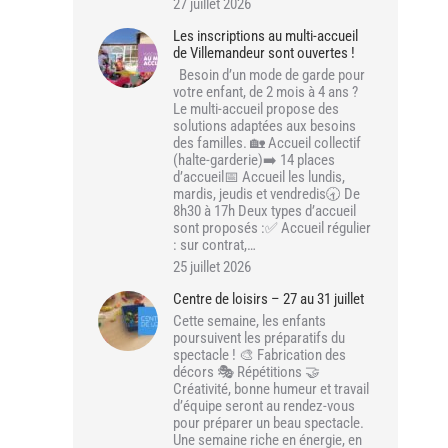
27 juillet 2026
Les inscriptions au multi-accueil
de Villemandeur sont ouvertes !
Besoin d’un mode de garde pour
votre enfant, de 2 mois à 4 ans ?
Le multi-accueil propose des
solutions adaptées aux besoins
des familles. 🏡 Accueil collectif
(halte-garderie)➡️ 14 places
d’accueil📅 Accueil les lundis,
mardis, jeudis et vendredis🕣 De
8h30 à 17h Deux types d’accueil
sont proposés :✅ Accueil régulier
: sur contrat,…
25 juillet 2026
Centre de loisirs – 27 au 31 juillet
Cette semaine, les enfants
poursuivent les préparatifs du
spectacle ! 🎨 Fabrication des
décors 🎭 Répétitions 🤝
Créativité, bonne humeur et travail
d’équipe seront au rendez-vous
pour préparer un beau spectacle.
Une semaine riche en énergie, en