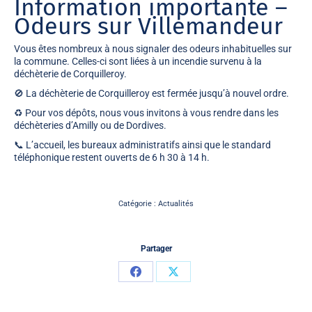
Information importante –
Odeurs sur Villemandeur
Vous êtes nombreux à nous signaler des odeurs inhabituelles sur
la commune. Celles-ci sont liées à un
incendie survenu à la
déchèterie de Corquilleroy
.
🚫 La déchèterie de Corquilleroy est
fermée jusqu’à nouvel ordre
.
♻️ Pour vos dépôts, nous vous invitons à vous rendre dans les
déchèteries d’
Amilly
ou de
Dordives
.
📞 L’accueil, les bureaux administratifs ainsi que le standard
téléphonique restent ouverts de
6 h 30 à 14 h
.
Catégorie :
Actualités
Partager
Partager
Partager
sur
sur