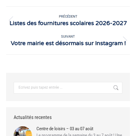
Facebook
X
Navigation
article
PRÉCÉDENT
Listes des fournitures scolaires 2026-2027
Article
précédent
:
SUIVANT
Votre mairie est désormais sur Instagram !
Article
suivant
:
Recherche
:
Actualités recentes
Centre de loisirs – 03 au 07 août
Le programme de la semaine du 3 au 7 août ! Une