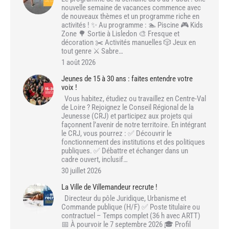
nouvelle semaine de vacances commence avec
de nouveaux thèmes et un programme riche en
activités ! ✨ Au programme : 🏊 Piscine 🎮 Kids
Zone 🌳 Sortie à Lisledon 🎨 Fresque et
décoration ✂️ Activités manuelles 🎲 Jeux en
tout genre ⚔️ Sabre…
1 août 2026
Jeunes de 15 à 30 ans : faites entendre votre
voix !
Vous habitez, étudiez ou travaillez en Centre-Val
de Loire ? Rejoignez le Conseil Régional de la
Jeunesse (CRJ) et participez aux projets qui
façonnent l’avenir de notre territoire. En intégrant
le CRJ, vous pourrez : ✅ Découvrir le
fonctionnement des institutions et des politiques
publiques. ✅ Débattre et échanger dans un
cadre ouvert, inclusif…
30 juillet 2026
La Ville de Villemandeur recrute !
Directeur du pôle Juridique, Urbanisme et
Commande publique (H/F) ✅ Poste titulaire ou
contractuel – Temps complet (36 h avec ARTT)
📅 À pourvoir le 7 septembre 2026 🎓 Profil