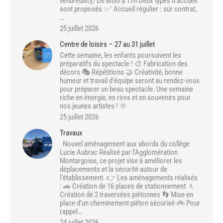
vendredis🕣 De 8h30 à 17h Deux types d’accueil
sont proposés :✅ Accueil régulier : sur contrat,
…
25 juillet 2026
Centre de loisirs – 27 au 31 juillet
Cette semaine, les enfants poursuivent les
préparatifs du spectacle ! 🎨 Fabrication des
décors 🎭 Répétitions 🤝 Créativité, bonne
humeur et travail d’équipe seront au rendez-vous
pour préparer un beau spectacle. Une semaine
riche en énergie, en rires et en souvenirs pour
nos jeunes artistes ! 🌞
25 juillet 2026
Travaux
Nouvel aménagement aux abords du collège
Lucie Aubrac Réalisé par l’Agglomération
Montargoise, ce projet vise à améliorer les
déplacements et la sécurité autour de
l’établissement. 👉 Les aménagements réalisés
: 🚗 Création de 16 places de stationnement 🚶
Création de 2 traversées piétonnes 👣 Mise en
place d’un cheminement piéton sécurisé 🚲 Pour
rappel…
24 juillet 2026