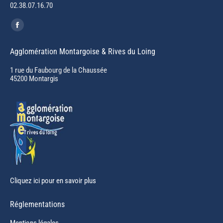
02.38.07.16.70
Trouvez nous sur :
Facebook
page
Agglomération Montargoise & Rives du Loing
opens
in
1 rue du Faubourg de la Chaussée
45200 Montargis
new
window
Cliquez ici pour en savoir plus
Réglementations