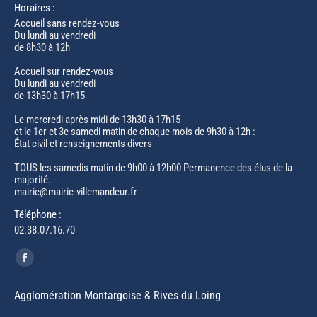
Horaires :
Accueil sans rendez-vous
Du lundi au vendredi
de 8h30 à 12h
Accueil sur rendez-vous
Du lundi au vendredi
de 13h30 à 17h15
Le mercredi après midi de 13h30 à 17h15
et le 1er et 3e samedi matin de chaque mois de 9h30 à 12h :
État civil et renseignements divers
TOUS les samedis matin de 9h00 à 12h00 Permanence des élus de la
majorité.
mairie@mairie-villemandeur.fr
Téléphone :
02.38.07.16.70
Trouvez nous sur :
Facebook
page
Agglomération Montargoise & Rives du Loing
opens