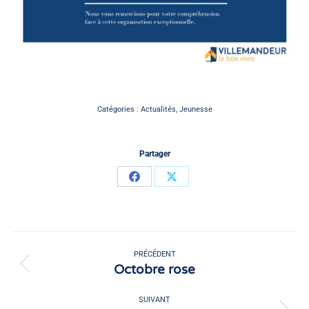
Catégories :
Actualités
,
Jeunesse
Partager
Partager
Partager
sur
sur
Facebook
X
Navigation
article
PRÉCÉDENT
Octobre rose
Article
précédent
:
SUIVANT