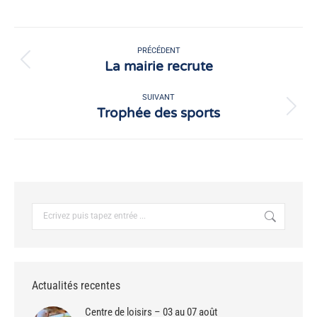
sur
sur
Facebook
X
Navigation
article
PRÉCÉDENT
La mairie recrute
Article
précédent
:
SUIVANT
Trophée des sports
Article
suivant
:
Recherche
:
Actualités recentes
Centre de loisirs – 03 au 07 août