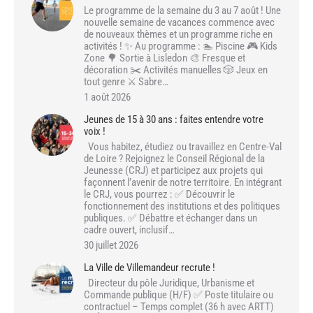
Le programme de la semaine du 3 au 7 août ! Une
nouvelle semaine de vacances commence avec
de nouveaux thèmes et un programme riche en
activités ! ✨ Au programme : 🏊 Piscine 🎮 Kids
Zone 🌳 Sortie à Lisledon 🎨 Fresque et
décoration ✂️ Activités manuelles 🎲 Jeux en
tout genre ⚔️ Sabre…
1 août 2026
Jeunes de 15 à 30 ans : faites entendre votre
voix !
Vous habitez, étudiez ou travaillez en Centre-Val
de Loire ? Rejoignez le Conseil Régional de la
Jeunesse (CRJ) et participez aux projets qui
façonnent l’avenir de notre territoire. En intégrant
le CRJ, vous pourrez : ✅ Découvrir le
fonctionnement des institutions et des politiques
publiques. ✅ Débattre et échanger dans un
cadre ouvert, inclusif…
30 juillet 2026
La Ville de Villemandeur recrute !
Directeur du pôle Juridique, Urbanisme et
Commande publique (H/F) ✅ Poste titulaire ou
contractuel – Temps complet (36 h avec ARTT)