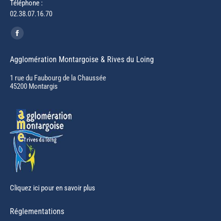
Téléphone :
02.38.07.16.70
Trouvez nous sur :
Facebook
page
Agglomération Montargoise & Rives du Loing
opens
in
1 rue du Faubourg de la Chaussée
45200 Montargis
new
window
Cliquez ici pour en savoir plus
Réglementations