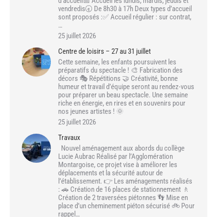
d’accueil📅 Accueil les lundis, mardis, jeudis et
vendredis🕣 De 8h30 à 17h Deux types d’accueil
sont proposés :✅ Accueil régulier : sur contrat,
…
25 juillet 2026
Centre de loisirs – 27 au 31 juillet
Cette semaine, les enfants poursuivent les
préparatifs du spectacle ! 🎨 Fabrication des
décors 🎭 Répétitions 🤝 Créativité, bonne
humeur et travail d’équipe seront au rendez-vous
pour préparer un beau spectacle. Une semaine
riche en énergie, en rires et en souvenirs pour
nos jeunes artistes ! 🌞
25 juillet 2026
Travaux
Nouvel aménagement aux abords du collège
Lucie Aubrac Réalisé par l’Agglomération
Montargoise, ce projet vise à améliorer les
déplacements et la sécurité autour de
l’établissement. 👉 Les aménagements réalisés
: 🚗 Création de 16 places de stationnement 🚶
Création de 2 traversées piétonnes 👣 Mise en
place d’un cheminement piéton sécurisé 🚲 Pour
rappel…