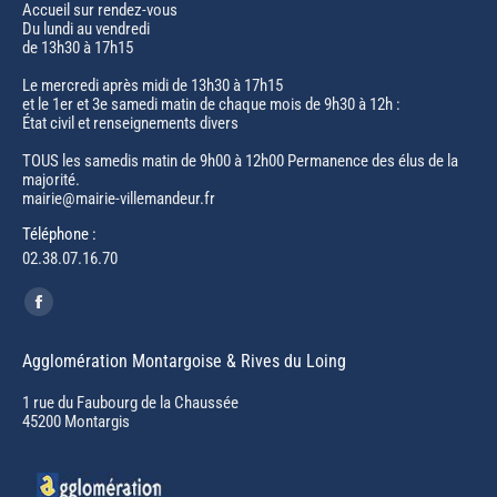
Accueil sur rendez-vous
Du lundi au vendredi
de 13h30 à 17h15
Le mercredi après midi de 13h30 à 17h15
et le 1er et 3e samedi matin de chaque mois de 9h30 à 12h :
État civil et renseignements divers
TOUS les samedis matin de 9h00 à 12h00 Permanence des élus de la
majorité.
mairie@mairie-villemandeur.fr
Téléphone :
02.38.07.16.70
Trouvez nous sur :
Facebook
page
Agglomération Montargoise & Rives du Loing
opens
in
1 rue du Faubourg de la Chaussée
45200 Montargis
new
window