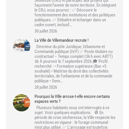
Jeunesse (CRJ) et participez aux projets qui
façonnent l’avenir de notre territoire. En intégrant
le CRJ, vous pourrez : ✅ Découvrir le
fonctionnement des institutions et des politiques
publiques. ✅ Débattre et échanger dans un
cadre ouvert, inclusif…
30 juillet 2026
La Ville de Villemandeur recrute !
Directeur du pôle Juridique, Urbanisme et
Commande publique (H/F) ✅ Poste titulaire ou
contractuel – Temps complet (36 h avec ARTT)
📅 À pourvoir le 7 septembre 2026 🎓 Profil
recherché : • Formation supérieure (Bac +5
souhaité) • Maîtrise du droit des collectivités
territoriales, de l’urbanisme et de la commande
publique • Sens…
28 juillet 2026
Pourquoi la Ville arrose-t-elle encore certains
espaces verts ?
Plusieurs habitants nous ont interrogés à ce
sujet. Voici quelques explications. 🚫 En
période de crise sécheresse, la Ville respecte les
restrictions en vigueur : le forage communal
n’est plus utilisé. ✅ L’arrosage est toutefois