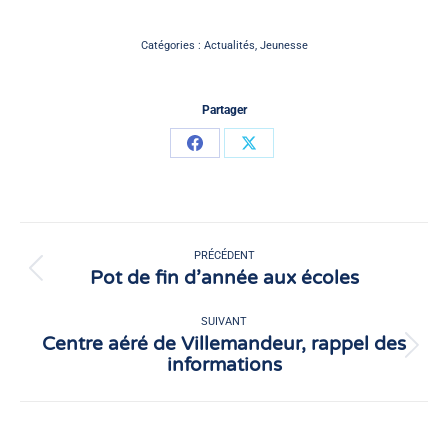
Catégories :
Actualités
,
Jeunesse
Partager
Partager
Partager
sur
sur
Facebook
X
Navigation
article
PRÉCÉDENT
Pot de fin d’année aux écoles
Article
précédent
:
SUIVANT
Centre aéré de Villemandeur, rappel des
Article
informations
suivant
: