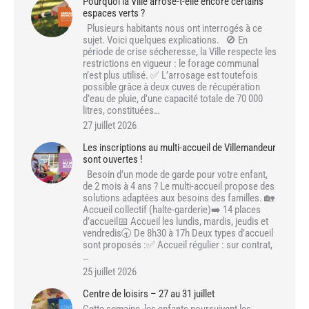
Pourquoi la Ville arrose-t-elle encore certains
espaces verts ?
Plusieurs habitants nous ont interrogés à ce
sujet. Voici quelques explications. 🚫 En
période de crise sécheresse, la Ville respecte les
restrictions en vigueur : le forage communal
n’est plus utilisé. ✅ L’arrosage est toutefois
possible grâce à deux cuves de récupération
d’eau de pluie, d’une capacité totale de 70 000
litres, constituées…
27 juillet 2026
Les inscriptions au multi-accueil de Villemandeur
sont ouvertes !
Besoin d’un mode de garde pour votre enfant,
de 2 mois à 4 ans ? Le multi-accueil propose des
solutions adaptées aux besoins des familles. 🏡
Accueil collectif (halte-garderie)➡️ 14 places
d’accueil📅 Accueil les lundis, mardis, jeudis et
vendredis🕣 De 8h30 à 17h Deux types d’accueil
sont proposés :✅ Accueil régulier : sur contrat,
…
25 juillet 2026
Centre de loisirs – 27 au 31 juillet
Cette semaine, les enfants poursuivent les