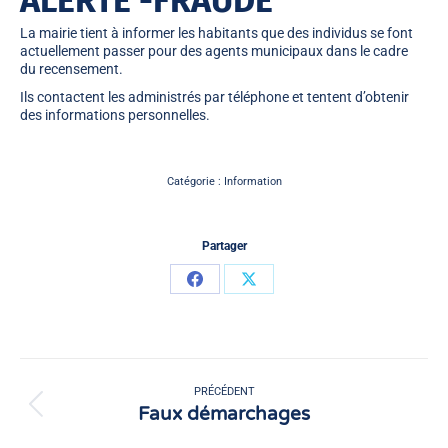
ALERTE -FRAUDE
La mairie tient à informer les habitants que
des individus se font
actuellement passer pour des agents municipaux
dans le cadre
du
recensement
.
Ils contactent les administrés par téléphone et tentent d’obtenir
des informations personnelles.
Catégorie :
Information
Partager
Partager
Partager
sur
sur
Facebook
X
Navigation
article
PRÉCÉDENT
Faux démarchages
Article
précédent