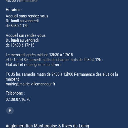
45700 Villemandeur
Horaires :
Accueil sans rendez-vous
Du lundi au vendredi
de 8h30 à 12h
Accueil sur rendez-vous
Du lundi au vendredi
de 13h30 à 17h15
Le mercredi après midi de 13h30 à 17h15
et le 1er et 3e samedi matin de chaque mois de 9h30 à 12h :
État civil et renseignements divers
TOUS les samedis matin de 9h00 à 12h00 Permanence des élus de la
majorité.
mairie@mairie-villemandeur.fr
Téléphone :
02.38.07.16.70
Trouvez nous sur :
Facebook
page
Agglomération Montargoise & Rives du Loing