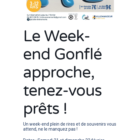
Le Week-
end Gonflé
approche,
tenez-vous
prêts !
Un week-end plein de rires et de souvenirs vous
attend, ne le manquez pas !