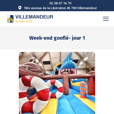
02.38.07.16.70
1Bis avenue de la Libération 45 700 Villemandeur
Week-end gonflé- jour 1
Vous êtes ici :