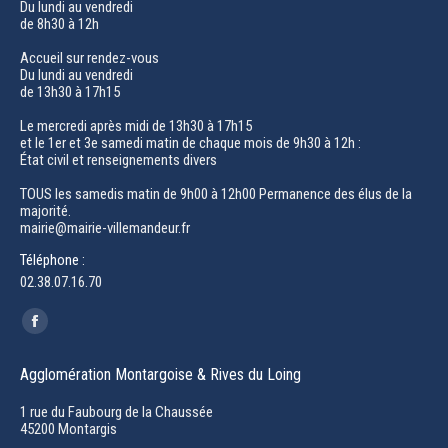
Du lundi au vendredi
de 8h30 à 12h
Accueil sur rendez-vous
Du lundi au vendredi
de 13h30 à 17h15
Le mercredi après midi de 13h30 à 17h15
et le 1er et 3e samedi matin de chaque mois de 9h30 à 12h :
État civil et renseignements divers
TOUS les samedis matin de 9h00 à 12h00 Permanence des élus de la
majorité.
mairie@mairie-villemandeur.fr
Téléphone :
02.38.07.16.70
Trouvez nous sur :
Facebook
page
Agglomération Montargoise & Rives du Loing
opens
in
1 rue du Faubourg de la Chaussée
45200 Montargis
new