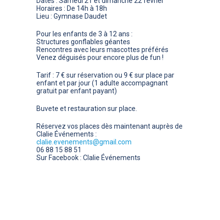
Dates
: Samedi 21 et dimanche 22 février
Horaires
: De 14h à 18h
Lieu
: Gymnase Daudet
Pour les enfants de 3 à 12 ans
:
Structures gonflables géantes
Rencontres avec leurs mascottes préférés
Venez déguisés pour encore plus de fun !
Tarif
: 7 € sur réservation ou 9 € sur place par
enfant et par jour (1 adulte accompagnant
gratuit par enfant payant)
Buvete et restauration sur place.
Réservez vos places
dès maintenant auprès de
Clalie Événements :
clalie.evenements@gmail.com
06 88 15 88 51
Sur Facebook : Clalie Événements