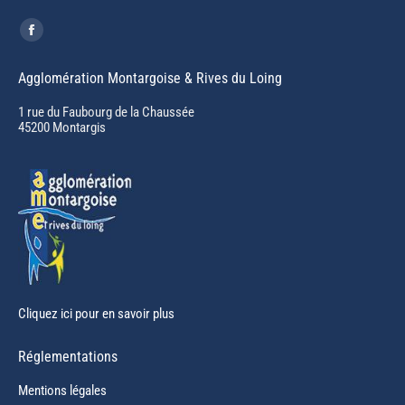
Trouvez nous sur :
Facebook
page
Agglomération Montargoise & Rives du Loing
opens
in
1 rue du Faubourg de la Chaussée
45200 Montargis
new
window
Cliquez ici pour en savoir plus
Réglementations
Mentions légales