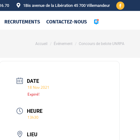
16.70
1Bis avenue de la Libération 45 700 Villemandeur
Facebook
page
RECRUTEMENTS
CONTACTEZ-NOUS
opens
in
new
Vous êtes ici :
Accueil
Événement
Concours de belote UNRPA
window
DATE
18 Nov 2021
Expiré!
HEURE
13h30
LIEU