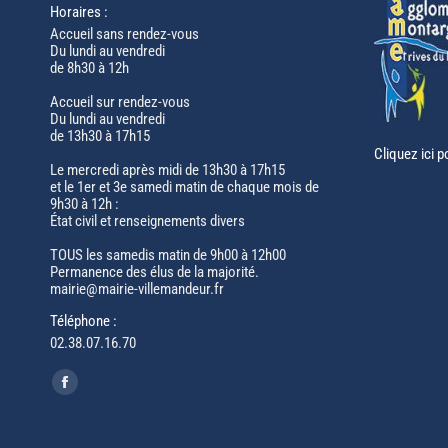
Horaires :
Accueil sans rendez-vous
Du lundi au vendredi
de 8h30 à 12h
Accueil sur rendez-vous
Du lundi au vendredi
de 13h30 à 17h15
Cliquez ici p
Le mercredi après midi de 13h30 à 17h15
et le 1er et 3e samedi matin de chaque mois de
9h30 à 12h :
État civil et renseignements divers
TOUS les samedis matin de 9h00 à 12h00
Permanence des élus de la majorité.
mairie@mairie-villemandeur.fr
Téléphone :
02.38.07.16.70
Trouvez nous sur :
Facebook
page
opens