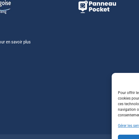
our en savoir plus
Pour offrir l
cookies pour
ces technolo
navigation ou
consentement
Gérer les ser