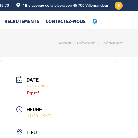
16.70
1Bis avenue de la Libération 45 700 Villemandeur
Facebook
page
RECRUTEMENTS
CONTACTEZ-NOUS
opens
in
new
Vous êtes ici :
Accueil
Événement
Thé dansant
window
DATE
18 Sep 2022
Expiré!
HEURE
14h30 - 19h00
LIEU