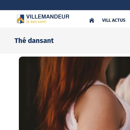
VILL
‘
ACTUS
Thé dansant