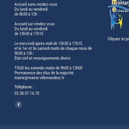
Accueil sans rendez-vous
Du lundi au vendredi
de 8h30 à 12h
Accueil sur rendez-vous
Du lundi au vendredi
de 13h30 à 17h15
Cliquez ici p
Le mercredi après midi de 13h30 à 17h15
et le 1er et 3e samedi matin de chaque mois de
9h30 à 12h :
État civil et renseignements divers
TOUS les samedis matin de 9h00 à 12h00
Permanence des élus de la majorité.
mairie@mairie-villemandeur.fr
Téléphone :
02.38.07.16.70
Trouvez nous sur :
Facebook
page
opens