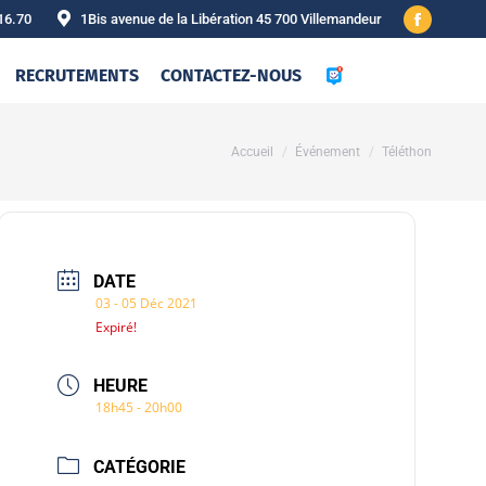
16.70
1Bis avenue de la Libération 45 700 Villemandeur
Facebook
page
RECRUTEMENTS
CONTACTEZ-NOUS
opens
in
new
Vous êtes ici :
Accueil
Événement
Téléthon
window
DATE
03 - 05 Déc 2021
Expiré!
HEURE
18h45 - 20h00
CATÉGORIE