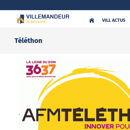
VILL
‘
ACTUS
Téléthon