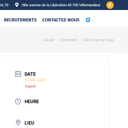
16.70
1Bis avenue de la Libération 45 700 Villemandeur
Facebook
page
RECRUTEMENTS
CONTACTEZ-NOUS
opens
in
new
Vous êtes ici :
Accueil
Événement
Taïchi Qigong Stage
window
DATE
02 Mar 2025
Expiré!
HEURE
-
LIEU