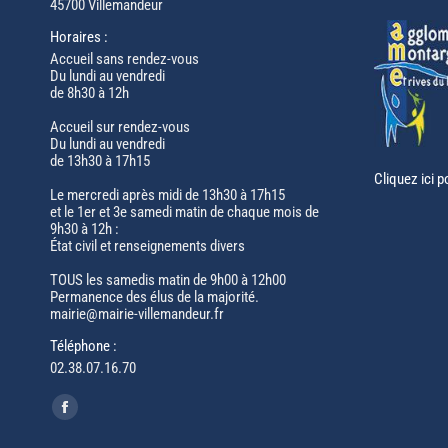
45700 Villemandeur
Horaires :
Accueil sans rendez-vous
Du lundi au vendredi
de 8h30 à 12h
Accueil sur rendez-vous
Du lundi au vendredi
de 13h30 à 17h15
Cliquez ici p
Le mercredi après midi de 13h30 à 17h15
et le 1er et 3e samedi matin de chaque mois de
9h30 à 12h :
État civil et renseignements divers
TOUS les samedis matin de 9h00 à 12h00
Permanence des élus de la majorité.
mairie@mairie-villemandeur.fr
Téléphone :
02.38.07.16.70
Trouvez nous sur :
Facebook
page