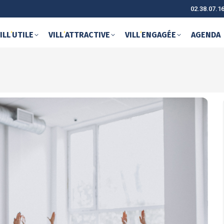
02.38.07.1
ILL
‘
UTILE
VILL
‘
ATTRACTIVE
VILL
‘
ENGAGÉE
AGENDA