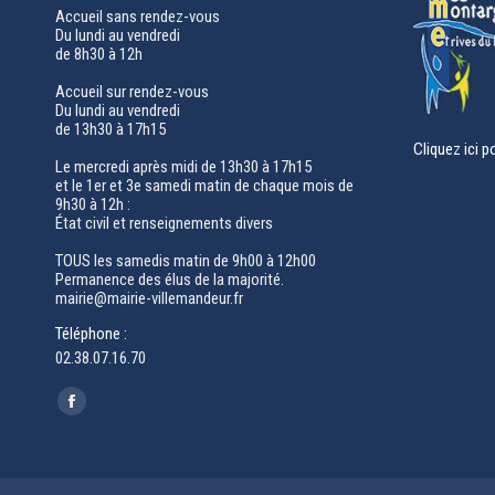
Accueil sans rendez-vous
Du lundi au vendredi
de 8h30 à 12h
Accueil sur rendez-vous
Du lundi au vendredi
de 13h30 à 17h15
Cliquez ici p
Le mercredi après midi de 13h30 à 17h15
et le 1er et 3e samedi matin de chaque mois de
9h30 à 12h :
État civil et renseignements divers
TOUS les samedis matin de 9h00 à 12h00
Permanence des élus de la majorité.
mairie@mairie-villemandeur.fr
Téléphone :
02.38.07.16.70
Trouvez nous sur :
Facebook
page
opens