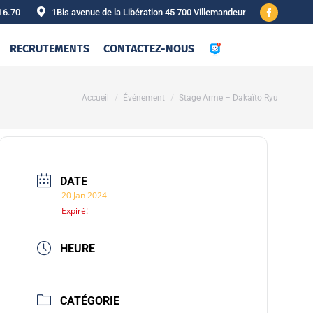
16.70
1Bis avenue de la Libération 45 700 Villemandeur
Facebook
page
RECRUTEMENTS
CONTACTEZ-NOUS
opens
in
new
Vous êtes ici :
Accueil
Événement
Stage Arme – Dakaïto Ryu
window
DATE
20 Jan 2024
Expiré!
HEURE
-
CATÉGORIE