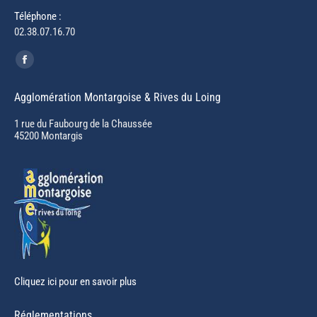
Téléphone :
02.38.07.16.70
Trouvez nous sur :
Facebook
page
Agglomération Montargoise & Rives du Loing
opens
in
1 rue du Faubourg de la Chaussée
45200 Montargis
new
window
Cliquez ici pour en savoir plus
Réglementations