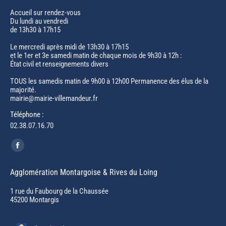
Accueil sur rendez-vous
Du lundi au vendredi
de 13h30 à 17h15
Le mercredi après midi de 13h30 à 17h15
et le 1er et 3e samedi matin de chaque mois de 9h30 à 12h :
État civil et renseignements divers
TOUS les samedis matin de 9h00 à 12h00 Permanence des élus de la
majorité.
mairie@mairie-villemandeur.fr
Téléphone :
02.38.07.16.70
Trouvez nous sur :
Facebook
page
Agglomération Montargoise & Rives du Loing
opens
in
1 rue du Faubourg de la Chaussée
45200 Montargis
new
window