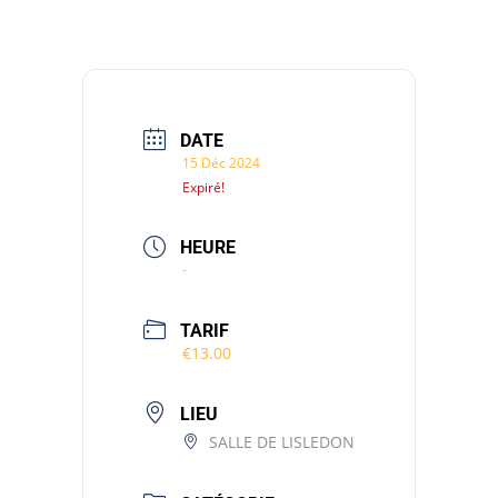
DATE
15 Déc 2024
Expiré!
HEURE
-
TARIF
€13.00
LIEU
SALLE DE LISLEDON