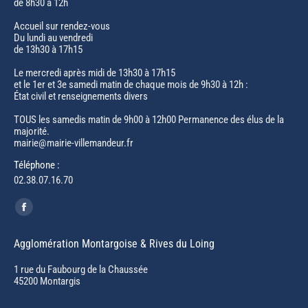
de 8h30 à 12h
Accueil sur rendez-vous
Du lundi au vendredi
de 13h30 à 17h15
Le mercredi après midi de 13h30 à 17h15
et le 1er et 3e samedi matin de chaque mois de 9h30 à 12h :
État civil et renseignements divers
TOUS les samedis matin de 9h00 à 12h00 Permanence des élus de la
majorité.
mairie@mairie-villemandeur.fr
Téléphone :
02.38.07.16.70
Trouvez nous sur :
Facebook
page
Agglomération Montargoise & Rives du Loing
opens
in
1 rue du Faubourg de la Chaussée
45200 Montargis
new
window