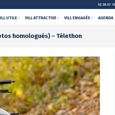
02.38.07.1
ILL
‘
UTILE
VILL
‘
ATTRACTIVE
VILL
‘
ENGAGÉE
AGENDA
tos homologués) – Télethon