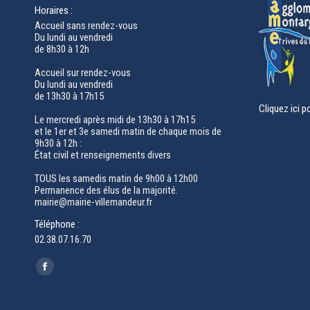
Horaires :
Accueil sans rendez-vous
Du lundi au vendredi
de 8h30 à 12h
Accueil sur rendez-vous
Du lundi au vendredi
de 13h30 à 17h15
Cliquez ici p
Le mercredi après midi de 13h30 à 17h15
et le 1er et 3e samedi matin de chaque mois de
9h30 à 12h :
État civil et renseignements divers
TOUS les samedis matin de 9h00 à 12h00
Permanence des élus de la majorité.
mairie@mairie-villemandeur.fr
Téléphone :
02.38.07.16.70
Trouvez nous sur :
Facebook
page