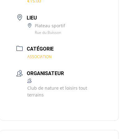
€15.00
LIEU
Plateau sportif
Rue du Buisson
CATÉGORIE
ASSOCIATION
ORGANISATEUR
Club de nature et loisirs tout
terrains