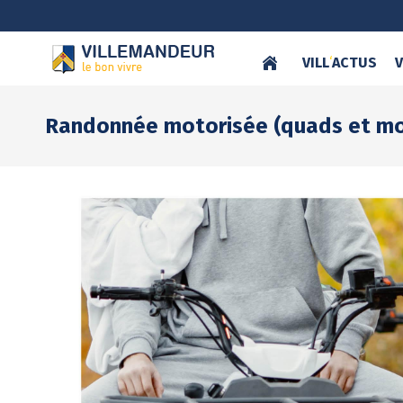
VILL
‘
ACTUS
V
Randonnée motorisée (quads et mo