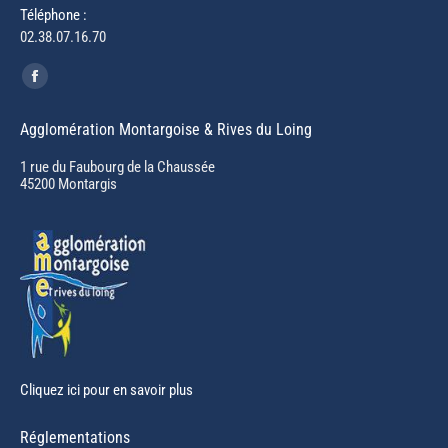
Téléphone :
02.38.07.16.70
Trouvez nous sur :
Facebook
page
Agglomération Montargoise & Rives du Loing
opens
in
1 rue du Faubourg de la Chaussée
45200 Montargis
new
window
Cliquez ici pour en savoir plus
Réglementations