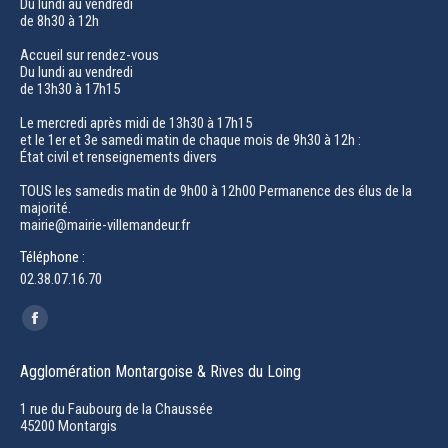
Du lundi au vendredi
de 8h30 à 12h
Accueil sur rendez-vous
Du lundi au vendredi
de 13h30 à 17h15
Le mercredi après midi de 13h30 à 17h15
et le 1er et 3e samedi matin de chaque mois de 9h30 à 12h :
État civil et renseignements divers
TOUS les samedis matin de 9h00 à 12h00 Permanence des élus de la
majorité.
mairie@mairie-villemandeur.fr
Téléphone :
02.38.07.16.70
Trouvez nous sur :
Facebook
page
Agglomération Montargoise & Rives du Loing
opens
in
1 rue du Faubourg de la Chaussée
45200 Montargis
new