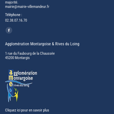
majorité.
mairie@mairie-villemandeur.fr
Téléphone :
02.38.07.16.70
Trouvez nous sur :
Facebook
page
Agglomération Montargoise & Rives du Loing
opens
in
1 rue du Faubourg de la Chaussée
45200 Montargis
new
window
Cliquez ici pour en savoir plus