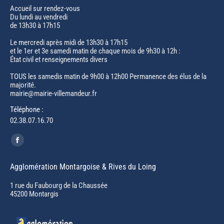
Accueil sur rendez-vous
Du lundi au vendredi
de 13h30 à 17h15
Le mercredi après midi de 13h30 à 17h15
et le 1er et 3e samedi matin de chaque mois de 9h30 à 12h :
État civil et renseignements divers
TOUS les samedis matin de 9h00 à 12h00 Permanence des élus de la
majorité.
mairie@mairie-villemandeur.fr
Téléphone :
02.38.07.16.70
Trouvez nous sur :
Facebook
page
Agglomération Montargoise & Rives du Loing
opens
in
1 rue du Faubourg de la Chaussée
45200 Montargis
new
window