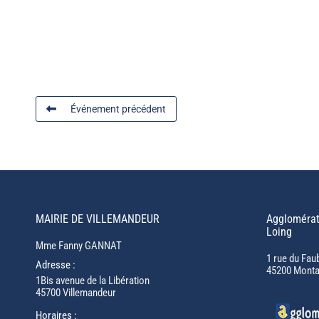
Événement précédent
MAIRIE DE VILLEMANDEUR
Agglomérat
Loing
Mme Fanny GANNAT
1 rue du Fau
Adresse :
45200 Monta
1Bis avenue de la Libération
45700 Villemandeur
Horaires :