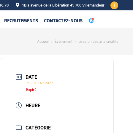
16.70
1Bis avenue de la Libération 45 700 Villemandeur
Facebook
page
RECRUTEMENTS
CONTACTEZ-NOUS
opens
in
new
Vous êtes ici :
Accueil
Événement
Le salon des arts créatifs
window
DATE
29 - 30 Oct 2022
Expiré!
HEURE
-
CATÉGORIE