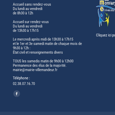
Accueil sans rendez-vous
Du lundi au vendredi
de 8h30 à 12h
Accueil sur rendez-vous
Du lundi au vendredi
de 13h30 à 17h15
Cliquez ici p
Le mercredi après midi de 13h30 à 17h15
et le 1er et 3e samedi matin de chaque mois de
9h30 à 12h :
État civil et renseignements divers
TOUS les samedis matin de 9h00 à 12h00
Permanence des élus de la majorité.
mairie@mairie-villemandeur.fr
Téléphone :
02.38.07.16.70
Trouvez nous sur :
Facebook
page
opens