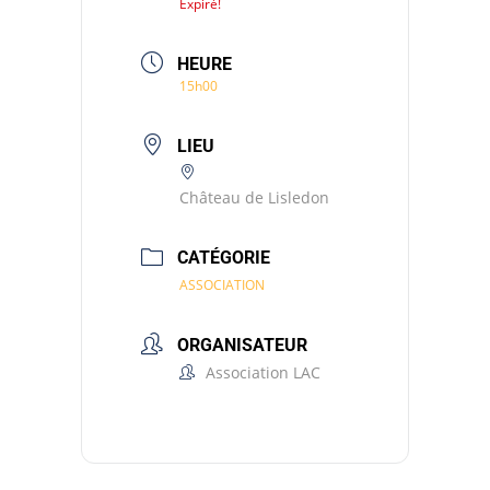
Expiré!
HEURE
15h00
LIEU
Château de Lisledon
CATÉGORIE
ASSOCIATION
ORGANISATEUR
Association LAC