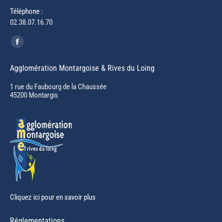
Téléphone :
02.38.07.16.70
Trouvez nous sur :
Facebook
page
Agglomération Montargoise & Rives du Loing
opens
in
1 rue du Faubourg de la Chaussée
45200 Montargis
new
window
Cliquez ici pour en savoir plus
Réglementations