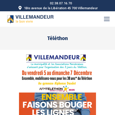
02.38.07.16.70
1Bis avenue de la Libération 45 700 Villemandeur
Téléthon
Vous êtes ici :