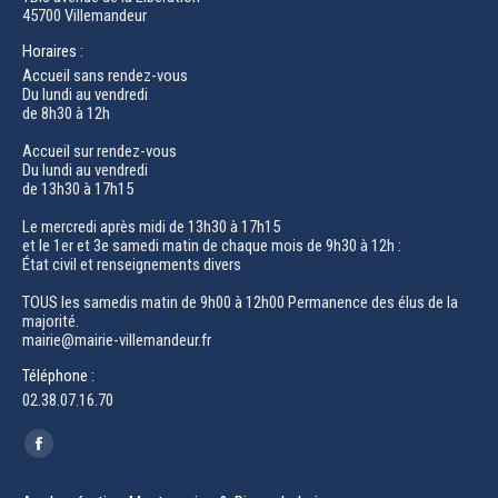
45700 Villemandeur
Horaires :
Accueil sans rendez-vous
Du lundi au vendredi
de 8h30 à 12h
Accueil sur rendez-vous
Du lundi au vendredi
de 13h30 à 17h15
Le mercredi après midi de 13h30 à 17h15
et le 1er et 3e samedi matin de chaque mois de 9h30 à 12h :
État civil et renseignements divers
TOUS les samedis matin de 9h00 à 12h00 Permanence des élus de la
majorité.
mairie@mairie-villemandeur.fr
Téléphone :
02.38.07.16.70
Trouvez nous sur :
Facebook
page