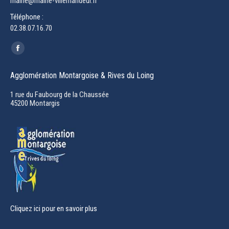
mairie@mairie-villemandeur.fr
Téléphone :
02.38.07.16.70
Trouvez nous sur :
Facebook
page
Agglomération Montargoise & Rives du Loing
opens
in
1 rue du Faubourg de la Chaussée
45200 Montargis
new
window
Cliquez ici pour en savoir plus