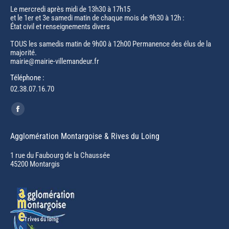
Le mercredi après midi de 13h30 à 17h15
et le 1er et 3e samedi matin de chaque mois de 9h30 à 12h :
État civil et renseignements divers
TOUS les samedis matin de 9h00 à 12h00 Permanence des élus de la
majorité.
mairie@mairie-villemandeur.fr
Téléphone :
02.38.07.16.70
Trouvez nous sur :
Facebook
page
Agglomération Montargoise & Rives du Loing
opens
in
1 rue du Faubourg de la Chaussée
45200 Montargis
new
window