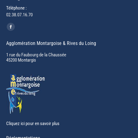
Téléphone :
02.38.07.16.70
Trouvez nous sur :
Facebook
page
Agglomération Montargoise & Rives du Loing
opens
in
1 rue du Faubourg de la Chaussée
45200 Montargis
new
window
Cliquez ici pour en savoir plus