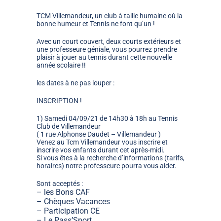
TCM
Villemandeur, un club à taille humaine où la
bonne humeur et Tennis ne font qu’un !
Avec un court couvert, deux courts extérieurs et
une professeure géniale, vous pourrez prendre
plaisir à jouer au tennis durant cette nouvelle
année scolaire !!
les
dates à ne pas louper :
INSCRIPTION !
1)
Samedi 04/09/21 de
14h30
à
18h
au Tennis
Club de Villemandeur
( 1 rue Alphonse Daudet – Villemandeur )
Venez au
Tcm
Villemandeur vous inscrire et
inscrire vos enfants durant cet après-midi.
Si vous êtes à la recherche d’informations
(tarifs,
horaires)
notre
professeure pourra
vous aider.
Sont acceptés
:
–
les Bons CAF
–
Chèques Vacances
–
Participation
CE
–
Le
Pass’Sport