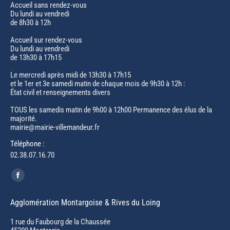
Accueil sans rendez-vous
Du lundi au vendredi
de 8h30 à 12h
Accueil sur rendez-vous
Du lundi au vendredi
de 13h30 à 17h15
Le mercredi après midi de 13h30 à 17h15
et le 1er et 3e samedi matin de chaque mois de 9h30 à 12h :
État civil et renseignements divers
TOUS les samedis matin de 9h00 à 12h00 Permanence des élus de la
majorité.
mairie@mairie-villemandeur.fr
Téléphone :
02.38.07.16.70
Trouvez nous sur :
Facebook
page
Agglomération Montargoise & Rives du Loing
opens
in
1 rue du Faubourg de la Chaussée